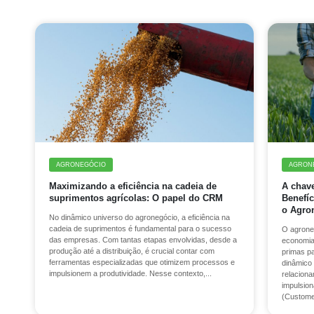
AGRONEGÓCIO
AGRON
Maximizando a eficiência na cadeia de
A chav
suprimentos agrícolas: O papel do CRM
Benefí
o Agro
No dinâmico universo do agronegócio, a eficiência na
cadeia de suprimentos é fundamental para o sucesso
O agrone
das empresas. Com tantas etapas envolvidas, desde a
economia,
produção até a distribuição, é crucial contar com
primas pa
ferramentas especializadas que otimizem processos e
dinâmico 
impulsionem a produtividade. Nesse contexto,...
relaciona
impulsio
(Customer