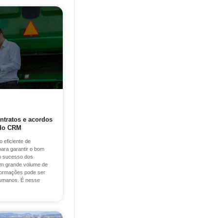
ontratos e acordos
 do CRM
 eficiente de
para garantir o bom
o sucesso dos
 um grande volume de
nformações pode ser
 humanos. É nesse