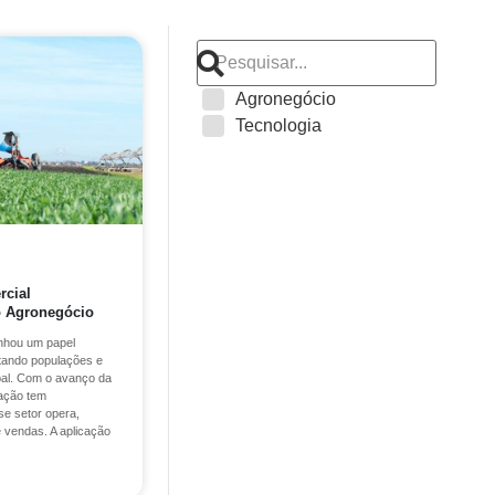
Agronegócio
Tecnologia
rcial
o Agronegócio
nhou um papel
tando populações e
bal. Com o avanço da
vação tem
e setor opera,
 vendas. A aplicação