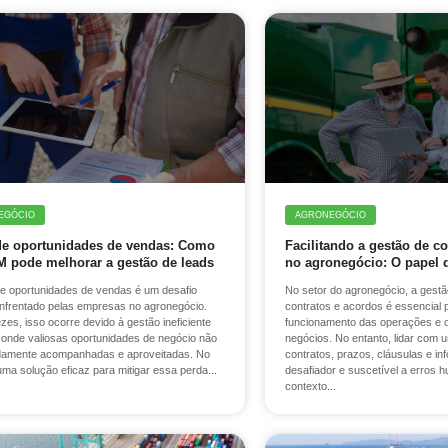
EGÓCIO
AGRONEGÓCIO
de oportunidades de vendas: Como
Facilitando a gestão de c
 pode melhorar a gestão de leads
no agronegócio: O papel
de oportunidades de vendas é um desafio
No setor do agronegócio, a gestão
frentado pelas empresas no agronegócio.
contratos e acordos é essencial 
zes, isso ocorre devido à gestão ineficiente
funcionamento das operações e 
 onde valiosas oportunidades de negócio não
negócios. No entanto, lidar com
damente acompanhadas e aproveitadas. No
contratos, prazos, cláusulas e i
uma solução eficaz para mitigar essa perda...
desafiador e suscetível a erros
contexto...