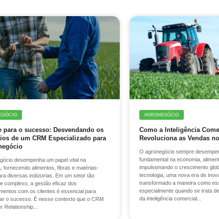
EGÓCIO
AGRONEGÓCIO
e para o sucesso: Desvendando os
Como a Inteligência Come
cios de um CRM Especializado para
Revoluciona as Vendas n
negócio
O agronegócio sempre desempe
fundamental na economia, alimen
gócio desempenha um papel vital na
impulsionando o crescimento glo
 fornecendo alimentos, fibras e matérias-
tecnologia, uma nova era de ino
ra diversas indústrias. Em um setor tão
transformado a maneira como ess
e complexo, a gestão eficaz dos
especialmente quando se trata de
mentos com os clientes é essencial para
da inteligência comercial...
nar o sucesso. É nesse contexto que o CRM
 Relationship...