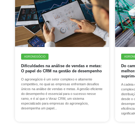
AGRONEGÓCIO
AGRON
Dificuldades na análise de vendas e metas:
Do cam
O papel do CRM na gestão de desempenho
melhora
suprim
O agronegócio é um setor complexo e altamente
competitivo, no qual as empresas enfrentam desafios
A cadeia 
únicos na análise de vendas e metas. A gestão eficiente
complexo
do desempenho é essencial para o sucesso nesse
distribui
ramo, e é aí que o Voraz CRM, um sistema
desde o 
especializado para empresas do agronegócio,
desempen
desempenha um papel...
eficiênci
significati