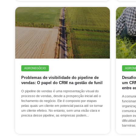
AGRONEGÓCIO
AGRON
Problemas de visibilidade do pipeline de
Desafi
vendas: O papel do CRM na gestão de funil
um CRM
entre e
O pipeline de vendas é uma representação visual do
processo de vendas, desde a prospecção inicial até o
A comuni
fechamento do negócio. Ele é composto por etapas
funciona
pelas quais um cliente em potencial passa até se tornar
organiza
um cliente efetivo. No entanto, sem uma visão clara e
comunica
precisa desse pipeline, as empresas podem...
podem inc
dificulda
barreiras.