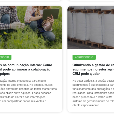
EGÓCIO
AGRONEGÓCIO
os na comunicação interna: Como
Otimizando a gestão de e
 pode aprimorar a colaboração
suprimentos no setor agr
quipes
CRM pode ajudar
cação interna é essencial para o bom
No setor agrícola, a gestão efici
mento de uma empresa. No entanto, muitas
suprimentos é essencial para gar
ções enfrentam desafios ao tentar manter uma
funcionamento das operações e 
ção eficaz entre equipes. Esses desafios
resultados. Uma ferramenta pode
luir falta de clareza nas informações,
nesse processo é o Voraz CRM.
de em compartilhar dados relevantes e
sistema de gerenciamento de re
..
cliente especialmente...