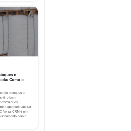
stoques e
ícola: Como o
ente de estoques e
antir o bom
maximizar os
rosa que pode auxiliar
 O Voraz CRM é um
lacionamento com o