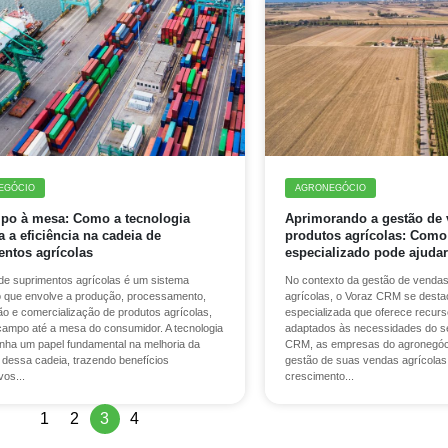
EGÓCIO
AGRONEGÓCIO
po à mesa: Como a tecnologia
Aprimorando a gestão de
 a eficiência na cadeia de
produtos agrícolas: Com
entos agrícolas
especializado pode ajuda
de suprimentos agrícolas é um sistema
No contexto da gestão de vendas
 que envolve a produção, processamento,
agrícolas, o Voraz CRM se dest
ção e comercialização de produtos agrícolas,
especializada que oferece recurs
campo até a mesa do consumidor. A tecnologia
adaptados às necessidades do s
ha um papel fundamental na melhoria da
CRM, as empresas do agronegóci
a dessa cadeia, trazendo benefícios
gestão de suas vendas agrícolas 
vos...
crescimento...
1
2
3
4