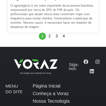
O agronegócio é um setor importante da economia brasileira,
responsável por cerca de 20% do PIB do país. Os
profissionais que atuam nessa área costumam viajar com
frequência para visitar clientes, fornecedores e participar de
eventos. Nesses casos, é necessário fazer um relatório de
despesas de viagem...
1
2
3
4
Siga-
nos:
Página Inicial
MENU
DO SITE
Conheça a Voraz
Nossa Tecnologia